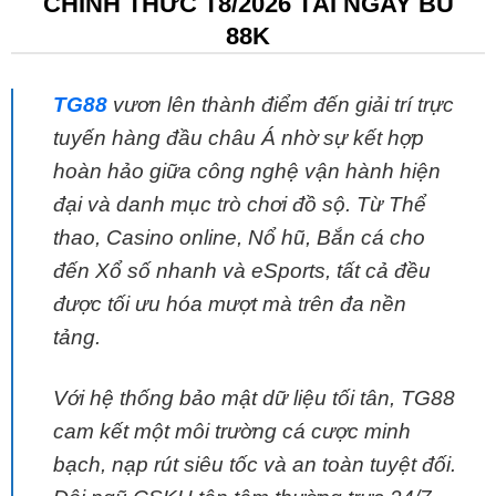
CHÍNH THỨC T8/2026 TẢI NGAY BÚ
88K
TG88
vươn lên thành điểm đến giải trí trực
tuyến hàng đầu châu Á nhờ sự kết hợp
hoàn hảo giữa công nghệ vận hành hiện
đại và danh mục trò chơi đồ sộ. Từ
Thể
thao, Casino online, Nổ hũ, Bắn cá
cho
đến
Xổ số nhanh và eSports
, tất cả đều
được tối ưu hóa mượt mà trên đa nền
tảng.
Với hệ thống bảo mật dữ liệu tối tân, TG88
cam kết một môi trường cá cược minh
bạch, nạp rút siêu tốc và an toàn tuyệt đối.