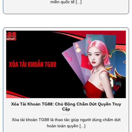
miền quốc tế [...]
Xóa Tài Khoản TG88: Chủ Động Chấm Dứt Quyền Truy
Cập
Xóa tài khoản TG88 là thao tác giúp người dùng chấm dứt
hoàn toàn quyền [...]