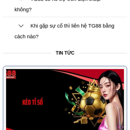
không?
Khi gặp sự cố thì liên hệ TG88 bằng
cách nào?
TIN TỨC