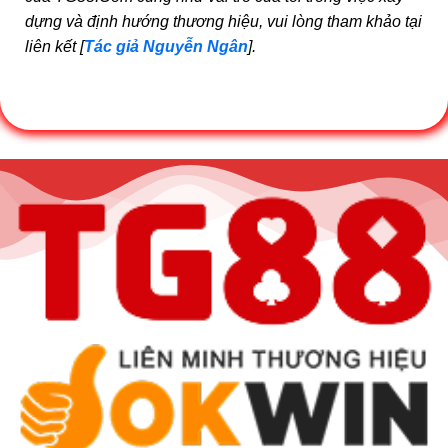
dựng và định hướng thương hiệu, vui lòng tham khảo tại
liên kết [
Tác giả Nguyễn Ngân
].