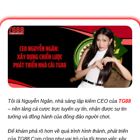
Tôi là Nguyễn Ngân, nhà sáng lập kiêm CEO của
TG88
– nền tảng cá cược trực tuyến uy tín, nhận được sự tin
tưởng và đồng hành của đông đảo người chơi.
Để khám phá rõ hơn về quá trình hình thành, phát triển
của TG88.Com cũng như vai trò của tôi trong việc xây