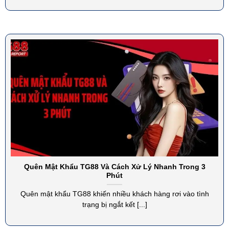
Quên Mật Khẩu TG88 Và Cách Xử Lý Nhanh Trong 3
Phút
Quên mật khẩu TG88 khiến nhiều khách hàng rơi vào tình
trạng bị ngắt kết [...]