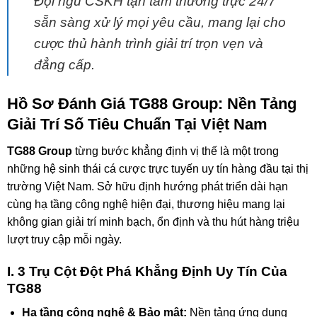
Đội ngũ CSKH tận tâm thường trực 24/7
sẵn sàng xử lý mọi yêu cầu, mang lại cho
cược thủ hành trình giải trí trọn vẹn và
đẳng cấp.
Hồ Sơ Đánh Giá TG88 Group: Nền Tảng
Giải Trí Số Tiêu Chuẩn Tại Việt Nam
TG88 Group
từng bước khẳng định vị thế là một trong
những hệ sinh thái cá cược trực tuyến uy tín hàng đầu tại thị
trường Việt Nam. Sở hữu định hướng phát triển dài hạn
cùng hạ tầng công nghệ hiện đại, thương hiệu mang lại
không gian giải trí minh bạch, ổn định và thu hút hàng triệu
lượt truy cập mỗi ngày.
I. 3 Trụ Cột Đột Phá Khẳng Định Uy Tín Của
TG88
Hạ tầng công nghệ & Bảo mật:
Nền tảng ứng dụng