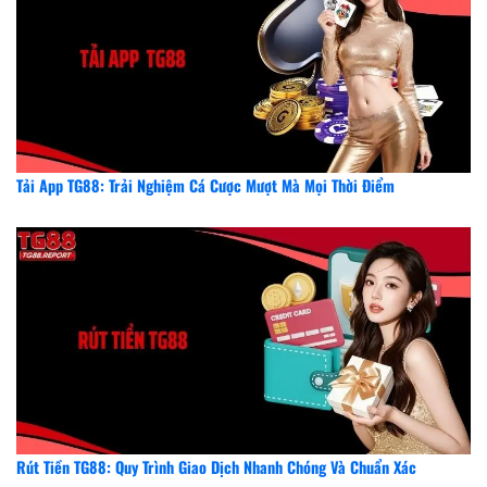
Tải App TG88: Trải Nghiệm Cá Cược Mượt Mà Mọi Thời Điểm
Rút Tiền TG88: Quy Trình Giao Dịch Nhanh Chóng Và Chuẩn Xác