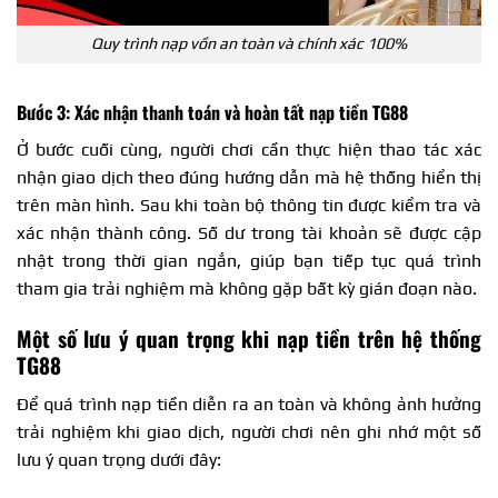
Quy trình nạp vồn an toàn và chính xác 100%
Bước 3: Xác nhận thanh toán và hoàn tất nạp tiền TG88
Ở bước cuối cùng, người chơi cần thực hiện thao tác xác
nhận giao dịch theo đúng hướng dẫn mà hệ thống hiển thị
trên màn hình. Sau khi toàn bộ thông tin được kiểm tra và
xác nhận thành công. Số dư trong tài khoản sẽ được cập
nhật trong thời gian ngắn, giúp bạn tiếp tục quá trình
tham gia trải nghiệm mà không gặp bất kỳ gián đoạn nào.
Một số lưu ý quan trọng khi nạp tiền trên hệ thống
TG88
Để quá trình nạp tiền diễn ra an toàn và không ảnh hưởng
trải nghiệm khi giao dịch, người chơi nên ghi nhớ một số
lưu ý quan trọng dưới đây: