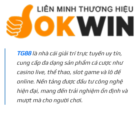
TG88
là nhà cái giải trí trực tuyến uy tín,
cung cấp đa dạng sản phẩm cá cược như
casino live, thể thao, slot game và lô đề
online. Nền tảng được đầu tư công nghệ
hiện đại, mang đến trải nghiệm ổn định và
mượt mà cho người chơi.