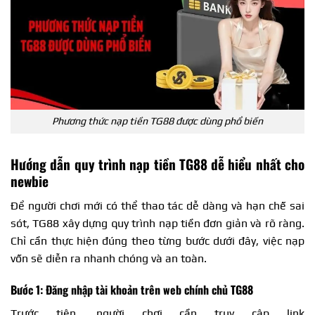
Phương thức nạp tiền TG88 được dùng phổ biến
Hướng dẫn quy trình nạp tiền TG88 dễ hiểu nhất cho
newbie
Để người chơi mới có thể thao tác dễ dàng và hạn chế sai
sót, TG88 xây dựng quy trình nạp tiền đơn giản và rõ ràng.
Chỉ cần thực hiện đúng theo từng bước dưới đây, việc nạp
vốn sẽ diễn ra nhanh chóng và an toàn.
Bước 1: Đăng nhập tài khoản trên web chính chủ TG88
Trước tiên, người chơi cần truy cập link