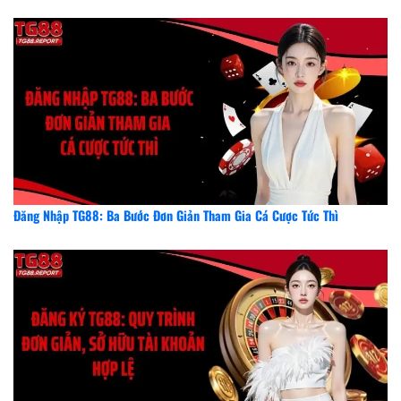
Đăng Nhập TG88: Ba Bước Đơn Giản Tham Gia Cá Cược Tức Thì