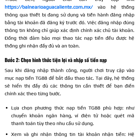
https://balnearioaguacaliente.com.mx/
vào hệ thống
thông qua thiết bị đang sử dụng và tiến hành đăng nhập
bằng tài khoản đã đăng ký trước đó. Việc đăng nhập đúng
thông tin không chỉ giúp xác định chính xác chủ tài khoản.
Đồng thời đảm bảo mọi thao tác nạp tiền đều được hệ
thống ghi nhận đầy đủ và an toàn.
Bước 2: Chọn hình thức tiện lợi và nhập số tiền nạp
Sau khi đăng nhập thành công, người chơi truy cập vào
mục nạp tiền TG88 để bắt đầu thao tác. Tại đây, hệ thống
sẽ hiển thị đầy đủ các thông tin cần thiết để bạn điền
chính xác theo từng bước.
Lựa chọn phương thức nạp tiền TG88 phù hợp: như
chuyển khoản ngân hàng, ví điện tử hoặc quét mã
thanh toán tùy theo nhu cầu sử dụng.
Xem và ghi nhận thông tin tài khoản nhận tiền: Hệ