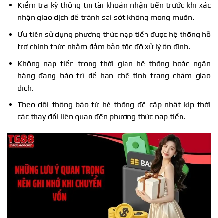
Kiểm tra kỹ thông tin tài khoản nhận tiền trước khi xác
nhận giao dịch để tránh sai sót không mong muốn.
Ưu tiên sử dụng phương thức nạp tiền được hệ thống hỗ
trợ chính thức nhằm đảm bảo tốc độ xử lý ổn định.
Không nạp tiền trong thời gian hệ thống hoặc ngân
hàng đang bảo trì để hạn chế tình trạng chậm giao
dịch.
Theo dõi thông báo từ hệ thống để cập nhật kịp thời
các thay đổi liên quan đến phương thức nạp tiền.