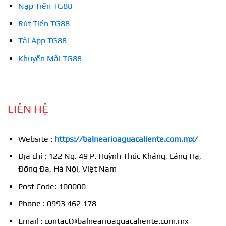
Nạp Tiền TG88
Rút Tiền TG88
Tải App TG88
Khuyến Mãi TG88
LIÊN HỆ
Website :
https://balnearioaguacaliente.com.mx/
Địa chỉ :
122 Ng. 49 P. Huỳnh Thúc Kháng, Láng Hạ,
Đống Đa, Hà Nội, Việt Nam
Post Code: 100000
Phone :
0993 462 178
Email :
contact@balnearioaguacaliente.com.mx