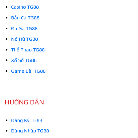
Casino TG88
Bắn Cá TG88
Đá Gà TG88
Nổ Hũ TG88
Thể Thao TG88
Xổ Số TG88
Game Bài TG88
HƯỚNG DẪN
Đăng Ký TG88
Đăng Nhập TG88