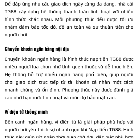
Để đáp ứng nhu cầu giao dịch ngày càng đa dạng, nhà cái
TG88 xây dựng hệ thống thanh toán linh hoạt với nhiều
hình thức khác nhau. Mỗi phương thức đều được tối ưu
nhằm đảm bảo tốc độ, độ an toàn và sự thuận tiện cho
người chơi.
Chuyển khoản ngân hàng nội địa
Chuyển khoản ngân hàng là hình thức nạp tiền TG88 được
nhiều người lựa chọn nhờ tính quen thuộc và dễ thực hiện.
Hệ thống hỗ trợ nhiều ngân hàng phổ biến, giúp người
chơi giao dịch trực tiếp từ tài khoản cá nhân một cách
nhanh chóng và ổn định. Phương thức này được đánh giá
cao nhờ hạn mức linh hoạt và mức độ bảo mật cao.
Ví điện tử thông minh
Bên cạnh ngân hàng, ví điện tử là giải pháp phù hợp với
người chơi yêu thích sự nhanh gọn khi Nạp tiền TG88. Hình
thức này giúp rút ngắn thời gian chờ đợi, đặc biệt phù hợp