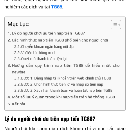
nghiệm các dịch vụ tại
TG88
.
Mục Lục:
Lý do người chơi ưu tiên nạp tiền TG88?
Các hình thức nạp tiền TG88 phổ biến cho người chơi
Chuyển khoản ngân hàng nội địa
Ví điện tử thông minh
Quét mã thanh toán tiện lợi
Hướng dẫn quy trình nạp tiền TG88 dễ hiểu nhất cho
newbie
Bước 1: Đăng nhập tài khoản trên web chính chủ TG88
Bước 2: Chọn hình thức tiện lợi và nhập số tiền nạp
Bước 3: Xác nhận thanh toán và hoàn tất nạp tiền TG88
Một số lưu ý quan trọng khi nạp tiền trên hệ thống TG88
Kết bài
Lý do người chơi ưu tiên nạp tiền TG88?
Người chơi lựa chọn giao dịch không chỉ vì nhu cầu giao