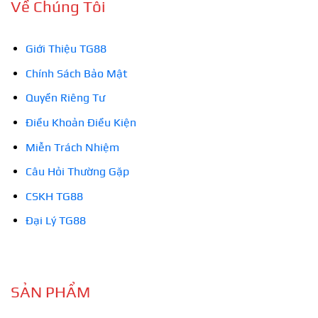
Về Chúng Tôi
Giới Thiệu TG88
Chính Sách Bảo Mật
Quyền Riêng Tư
Điều Khoản Điều Kiện
Miễn Trách Nhiệm
Câu Hỏi Thường Gặp
CSKH TG88
Đại Lý TG88
SẢN PHẨM